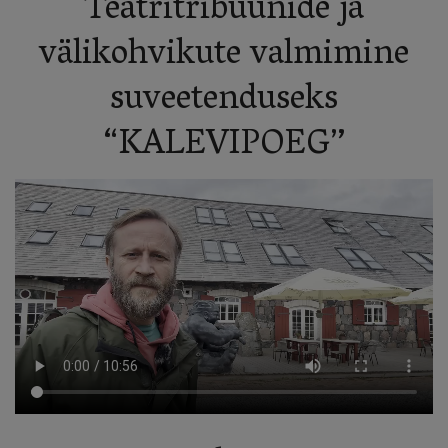
Teatritribüünide ja
välikohvikute valmimine
suveetenduseks
“KALEVIPOEG”