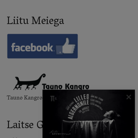
Liitu Meiega
Tauno Kangro FB leht
Laitse Graniitvilla