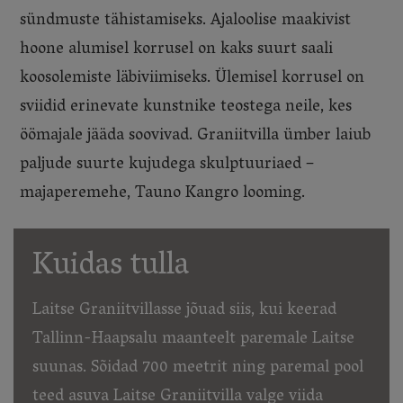
sündmuste tähistamiseks. Ajaloolise maakivist
hoone alumisel korrusel on kaks suurt saali
koosolemiste läbiviimiseks. Ülemisel korrusel on
sviidid erinevate kunstnike teostega neile, kes
öömajale jääda soovivad. Graniitvilla ümber laiub
paljude suurte kujudega skulptuuriaed –
majaperemehe, Tauno Kangro looming.
Kuidas tulla
Laitse Graniitvillasse jõuad siis, kui keerad
Tallinn-Haapsalu maanteelt paremale Laitse
suunas. Sõidad 700 meetrit ning paremal pool
teed asuva Laitse Graniitvilla valge viida