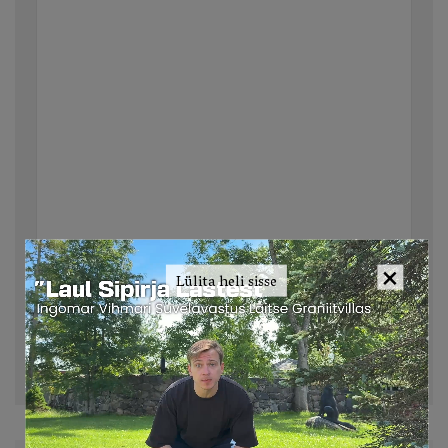
×
Lülita heli sisse