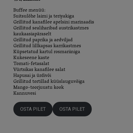
Buffee menüü:
Suitsulõhe laimi ja teriyakiga
Grillitud kanafilee apelsini marinaadis
Grillitud sealiharibad austrikastmes
kaukaasiapäraselt
Grillitud paprika ja aedviljad
Grillitud lillkapsas karrikastmes
Küpsetatud kartul rosmariiniga
Kukeseene kaste
Tomati-fetasalat
Vürtsikas kanafilee salat
Hapusai ja ürdivõi
Grillitud tortillad küüslauguvõiga
Mango-toorjuustu kook
Kannuvesi
OSTA PILET
OSTA PILET