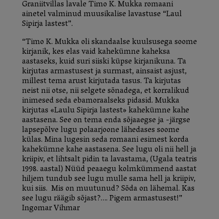
Graniitvillas lavale Timo K. Mukka romaani
ainetel valminud muusikalise lavastuse “Laul
Sipirja lastest”.
“Timo K. Mukka oli skandaalse kuulsusega soome
kirjanik, kes elas vaid kahekümne kaheksa
aastaseks, kuid suri siiski küpse kirjanikuna. Ta
kirjutas armastusest ja surmast, ainsaist asjust,
millest tema arust kirjutada tasus. Ta kirjutas
neist nii otse, nii selgete sõnadega, et korralikud
inimesed seda ebamoraalseks pidasid. Mukka
kirjutas «Laulu Sipirja lastest» kahekümne kahe
aastasena. See on tema enda sõjaaegse ja -järgse
lapsepõlve lugu polaarjoone lähedases soome
külas. Mina lugesin seda romaani esimest korda
kahekümne kahe aastasena. See lugu oli nii hell ja
kriipiv, et lihtsalt pidin ta lavastama, (Ugala teatris
1998. aastal) Nüüd peaaegu kolmkümmend aastat
hiljem tundub see lugu mulle sama hell ja kriipiv,
kui siis. Mis on muutunud? Sõda on lähemal. Kas
see lugu räägib sõjast?…. Pigem armastusest!”
Ingomar Vihmar