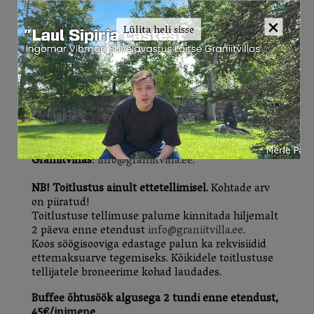
Etendused toimuvad Laitse Graniitvilla suures
×
saalis
Lülita heli sisse
18., 19., 30., 31. juulil
1., 2., 5., 6. augustil
Piletid: tavapilet 45 EUR, sooduspilet 40 EUR,
toetajapilet 60 EUR.
Piletid saadaval ka Laitse Graniitvillas ja Tauno
Kangro Skulptuurigaleriis.
Info ja majutus Laitse
Graniitvillas
:
info@graniitvilla.ee
.
NB! Toitlustus ainult ettetellimisel.
Kohtade arv
on piiratud!
Toitlustuse tellimuse palume kinnitada hiljemalt
2 päeva enne etendust
info@graniitvilla.ee
.
Koos söögisooviga edastage palun ka rekvisiidid
ettemaksuarve tegemiseks. Kõikidele toitlustuse
tellijatele broneerime kohad laudades.
Buffee õhtusöök algusega 2 tundi enne etendust,
45€/inimene