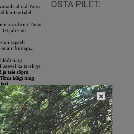
OSTA PILET:
 vanad sõbrad Tõnis
el kontsertidel!
ele muule on Tõnis
 35! Jah – on
e on täpselt
tu enam kunagi…
ildil) ning
l päeval ka Jarekiga.
 ja teie sõpru
t Tõnis Mägi ning
llas!
×
astat (k.a) on
d saatja süles
aasa võtta
mendi!
heajaga
villa.ee
tel
59063122