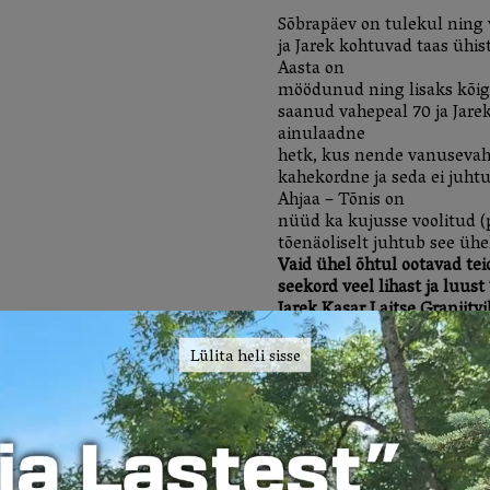
Sõbrapäev on tulekul ning
ja Jarek kohtuvad taas ühist
Aasta on
möödunud ning lisaks kõig
saanud vahepeal 70 ja Jarek
ainulaadne
hetk, kus nende vanusevah
kahekordne ja seda ei juh
Ahjaa – Tõnis on
nüüd ka kujusse voolitud (p
tõenäoliselt juhtub see ühe
Vaid ühel õhtul ootavad teid
seekord veel lihast ja luus
Jarek Kasar Laitse Graniitvi
Lastele vanuses kuni 7 elua
Lülita heli sisse
sissepääs tasuta, kui istuva
Soodustuse saajal palume k
soodustust tõendava doku
Ürituse kestus 2 tundi, va
Info ja majutus:
info@graniit