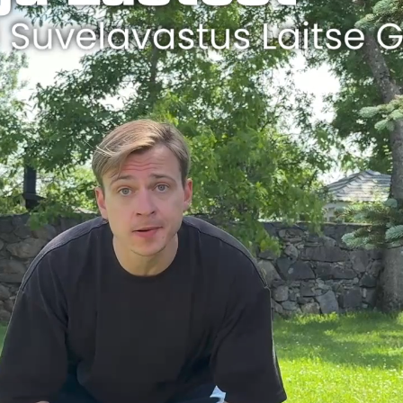
3 käiguline õhtusöök tund 
algust kell 18:00 hinnaga 2
Eelroog:
Küpsetatud portobello, he
sibulamoos
Pearoog:
Madalal tulel küpsetatud sea
gratään, punase veini kast
Dessert:
Juustukook, marja coulis
Joogid:
Kannuvesi, klaas valget võ