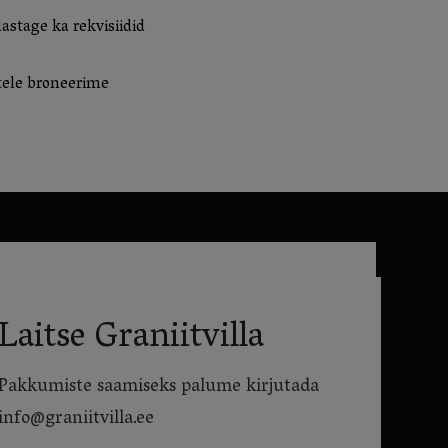
astage ka rekvisiidid
.
atele broneerime
Laitse Graniitvilla
Pakkumiste saamiseks palume kirjutada
info@graniitvilla.ee