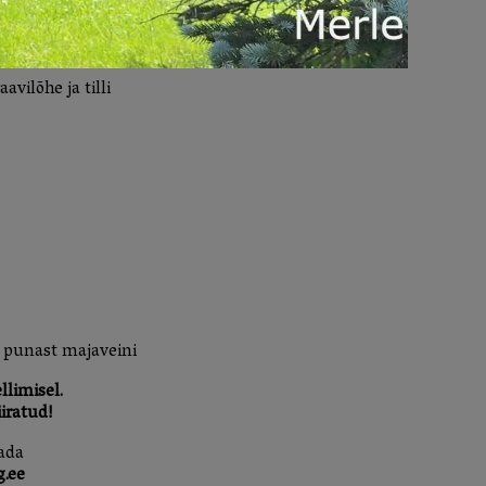
innaga 13€:
avilõhe ja tilli
i punast majaveini
llimisel.
iratud!
ada
g.ee