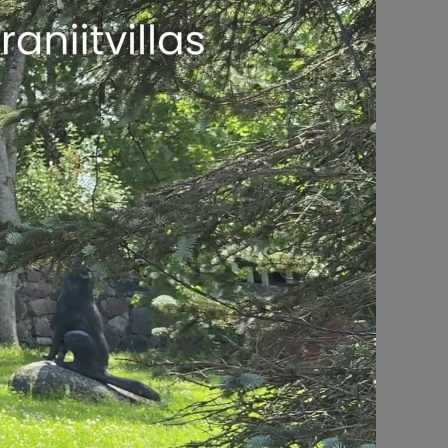
enne kontserdi
5€:
rnekreem,
 sisefilee, kartuli
e
i punast majaveini