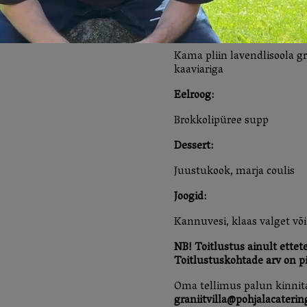
Suupiste menüü vaheajal h
Suupiste:
Kama pliin lavendlisoola gra
kaaviariga
Eelroog:
Brokkolipüree supp
Dessert:
Juustukook, marja coulis
Joogid:
Kannuvesi, klaas valget võ
NB! Toitlustus ainult ettete
Toitlustuskohtade arv on pi
Oma tellimus palun kinnit
graniitvilla@pohjalacaterin